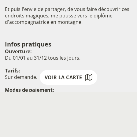
Et puis l'envie de partager, de vous faire découvrir ces
endroits magiques, me pousse vers le diplôme
d'accompagnatrice en montagne.
Voir l'image en plein écran
Infos pratiques
Ouverture:
Du 01/01 au 31/12 tous les jours.
Tarifs:
Sur demande.
VOIR LA CARTE
Modes de paiement:
Chèque, Virement, Espèces
Accès:
Pas de local d'accueil. Contactez la prestataire par
téléphone, mail ou web.
Fiche mise à jour par Grand Chambéry Alpes Tourisme le