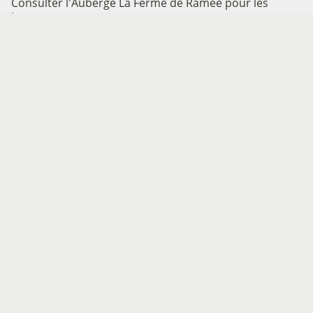
Consulter l'Auberge La Ferme de Ramée pour les
horaires.
Modes de paiement:
Carte bancaire/crédit, Chèque, Chèque-Vacances
Classic, Titre Restaurant
Services:
Animaux acceptés
Fiche mise à jour par Grand Chambéry Alpes Tourisme le
16/01/2018
Contact
500 chemin de Ramée
73190 Saint-Jeoire-Prieuré
Tél. 04 79 28 03 05
Site internet
:
http://www.restaurant-lafermederamee.com