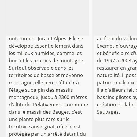
Le Chardon bardane (Carduus
Le sentier qui mo
personata L.) est une plante de la
la Fougère traver
Voir l'image en plein écran
famille des Astéracées, bien
Chéran, principal
répandue dans les massifs
massif des Bauge
montagneux de l’Est de la France,
montagne prend 
notamment Jura et Alpes. Elle se
au fond du vallon
développe essentiellement dans
Exempt d'ouvrag
les milieux humides, comme les
et bénéficiaire d'
bois et les prairies de montagne.
de 1997 à 2008 a
Surtout observable dans les
restaurer en gran
territoires de basse et moyenne
naturalité, il po
montagne, elle peut s'établir à
patrimoniale exce
l’étage subalpin des massifs
Il a d'ailleurs fai
montagneux, jusqu’à 2300 mètres
bassins pilotes ay
d’altitude. Relativement commune
création du label
dans le massif des Bauges, c’est
Sauvages.
une plante plus rare sur le
territoire auvergnat, où elle est
protégée par un arrêté datant du