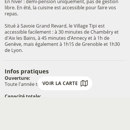
En hiver : demi-pension uniquement, pas de gestion
Voir l'image en plein écran
libre. En été, la cuisine est accessible pour faire vos
repas.
Situé à Savoie Grand Revard, le Village Tipi est
accessible facilement : à 30 minutes de Chambéry et
d'Aix les Bains, à 45 minutes d’Annecy et à 1h de
Genève, mais également à 1h15 de Grenoble et 1h30
de Lyon.
Infos pratiques
Ouverture:
VOIR LA CARTE
Toute l'année tous les jours.
Capacité totale:
33
Tarifs:
Du 01/11/2024 au 30/10/2025
Demi-pension (/ pers.) : à partir de 120 €.