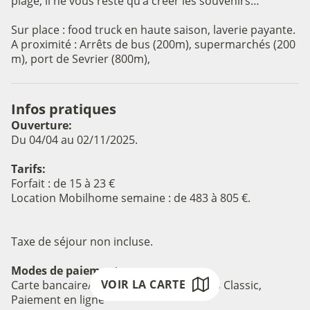
plage, il ne vous reste qu’à créer les souvenirs…
Sur place : food truck en haute saison, laverie payante.
A proximité : Arrêts de bus (200m), supermarchés (200
m), port de Sevrier (800m),
Infos pratiques
Ouverture:
Du 04/04 au 02/11/2025.
Voir l'image en plein écran
Tarifs:
Forfait : de 15 à 23 €
Location Mobilhome semaine : de 483 à 805 €.
Taxe de séjour non incluse.
Modes de paiement:
VOIR LA CARTE
Carte bancaire/crédit, Chèque-Vacances Classic,
Paiement en ligne