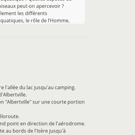
oiseaux peut-on apercevoir ?
ement les différents
quatiques, le rôle de l’Homme,
lisés autour du lac de Grésy-sur-
re l'allée du lac jusqu'au camping.
'Albertville.
on "Albertville" sur une courte portion
éloroute.
ond point en direction de l'aérodrome.
te au bords de l'Isère jusqu'à