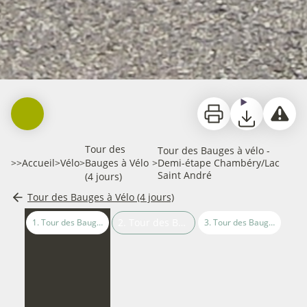
Imprimer
Télécharger
Signaler
Tour des
Tour des Bauges à vélo -
>>
Accueil
>
Vélo
>
Bauges à Vélo
>
Demi-étape Chambéry/Lac
Saint André
(4 jours)
Tour des Bauges à Vélo (4 jours)
2
.
Tour des Bauges à vélo - Demi-étape Chambéry/Lac Saint André
1
.
Tour des Bauges à vélo - Demi-étape Aix-les-Bains/Chambéry
3
.
Tour des Bauges à vélo - Demi-étape Lac Saint André / Lac de Carouge
4
.
Tour des 