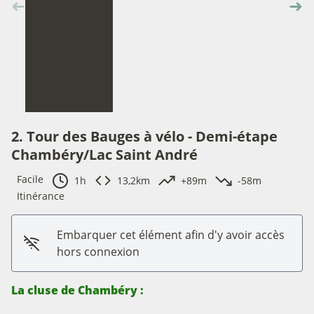
➜
➜
Étape précédente
Éta
2. Tour des Bauges à vélo - Demi-étape
Chambéry/Lac Saint André
Facile
1h
13,2km
+89m
-58m
Itinérance
Embarquer cet élément afin d'y avoir accès
hors connexion
La cluse de Chambéry :